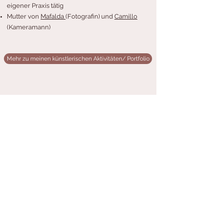
eigener Praxis tätig
Mutter von
Mafalda
(Fotografin) und
Camillo
(Kameramann)
Mehr zu meinen künstlerischen Aktivitäten/ Portfolio